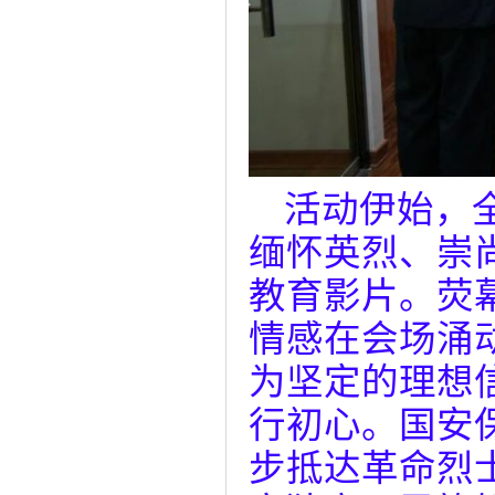
活动伊始，
缅怀英烈、崇
教育影片。荧
情感在会场涌
为坚定的理想
行初心。国安
步抵达革命烈