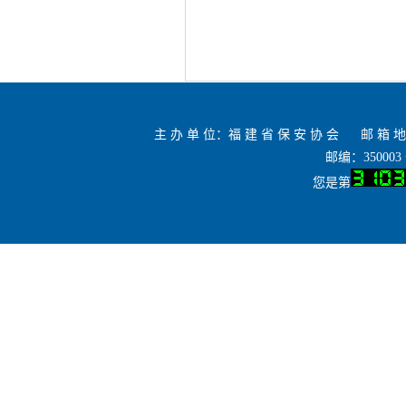
主 办 单 位：福 建 省 保 安 协 会 邮 箱 地 
邮编：35000
您是第