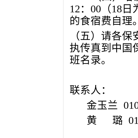
12
：
00
（
18
日
的食宿费自理
（五）请各保
执传真到中国
班名录。
联系人：
金玉兰
010
黄
璐
01