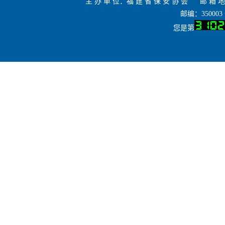
主 办 单 位：福 建 省 保 安 协 会 邮 箱 地 
邮编：35000
您是第